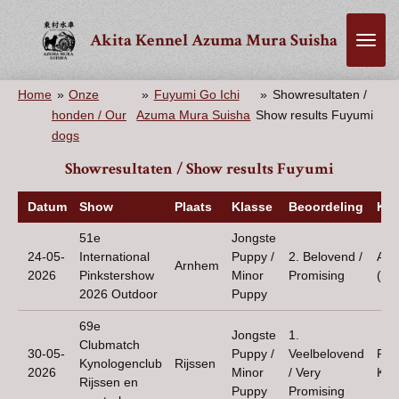
Ga
Akita Kennel Azuma Mura Suisha
direct
naar
de
Home
»
Onze
»
Fuyumi Go Ichi
»
Showresultaten /
hoofdinhoud
honden / Our
Azuma Mura Suisha
Show results Fuyumi
dogs
Showresultaten / Show results Fuyumi
Datum
Show
Plaats
Klasse
Beoordeling
Keu
51e
Jongste
24-05-
International
Puppy /
2. Belovend /
A. 
Arnhem
2026
Pinkstershow
Minor
Promising
(CZ
2026 Outdoor
Puppy
69e
Jongste
1.
Clubmatch
30-05-
Puppy /
Veelbelovend
R. 
Kynologenclub
Rijssen
2026
Minor
/ Very
Keu
Rijssen en
Puppy
Promising