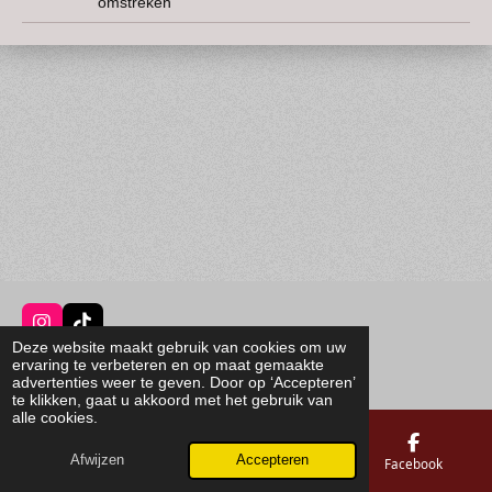
omstreken
I
T
Deze website maakt gebruik van cookies om uw
n
i
© Since 2025 Azuma Mura Suisha
ervaring te verbeteren en op maat gemaakte
s
k
Powered by
JouwWeb
advertenties weer te geven. Door op ‘Accepteren’
t
T
te klikken, gaat u akkoord met het gebruik van
a
o
alle cookies.
g
k
r
a
Afwijzen
Accepteren
E-mailadres
Telefoonnummer
Facebook
m